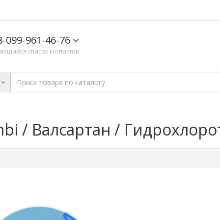
8-099-961-46-76
ающийся список контактов-
mbi / Валсартан / Гидрохлор