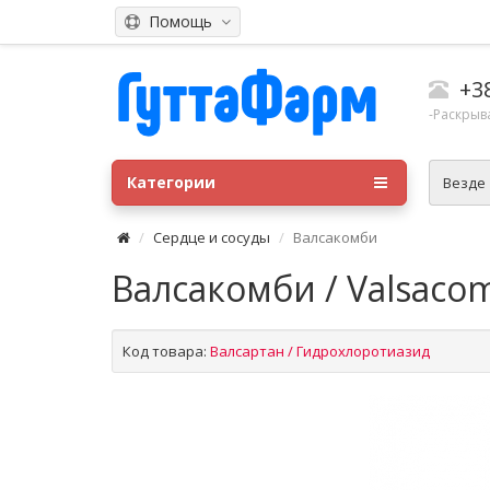
Помощь
+3
-Раскрыв
Категории
Везде
Сердце и сосуды
Валсакомби
Валсакомби / Valsaco
Код товара:
Валсартан / Гидрохлоротиазид