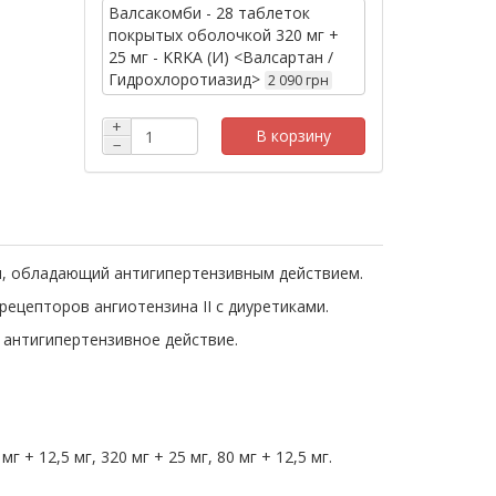
Валсакомби - 28 таблеток
покрытых оболочкой 320 мг +
25 мг - KRKA (И) <Валсартан /
Гидрохлоротиазид>
2 090 грн
+
В корзину
−
ми, обладающий антигипертензивным действием.
рецепторов ангиотензина II с диуретиками.
 антигипертензивное действие.
мг + 12,5 мг, 320 мг + 25 мг, 80 мг + 12,5 мг.