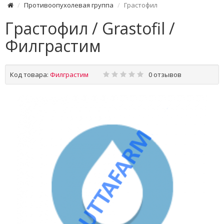
Противоопухолевая группа
Грастофил
Грастофил / Grastofil /
Филграстим
Код товара:
Филграстим
0 отзывов