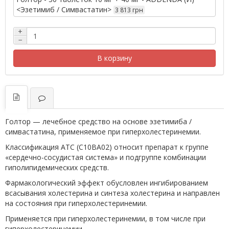
<Эзетимиб / Симвастатин>
3 813 грн
+
−
В корзину
Голтор — лечебное средство на основе эзетимиба /
симвастатина, применяемое при гиперхолестеринемии.
Классификация ATC (C10BA02) относит препарат к группе
«сердечно-сосудистая система» и подгруппе комбинации
гиполипидемических средств.
Фармакологический эффект обусловлен ингибированием
всасывания холестерина и синтеза холестерина и направлен
на состояния при гиперхолестеринемии.
Применяется при гиперхолестеринемии, в том числе при
гиперхолестеринемии.