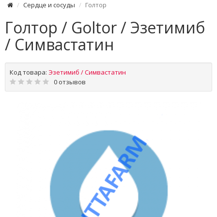
Сердце и сосуды
Голтор
Голтор / Goltor / Эзетимиб
/ Симвастатин
Код товара:
Эзетимиб / Симвастатин
0 отзывов