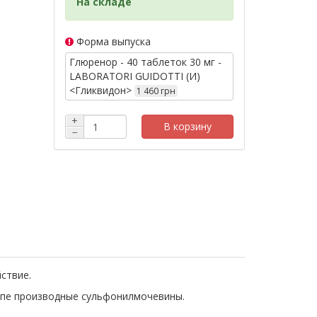
На складе
Форма выпуска
Глюренор - 40 таблеток 30 мг -
LABORATORI GUIDOTTI (И)
<Гликвидон>
1 460 грн
+
В корзину
−
ствие.
уппе производные сульфонилмочевины.