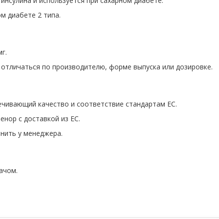
 инсулина и используется при сахарном диабете.
м диабете 2 типа.
г.
 отличаться по производителю, форме выпуска или дозировке.
чивающий качество и соответствие стандартам ЕС.
нор с доставкой из ЕС.
нить у менеджера.
ачом.