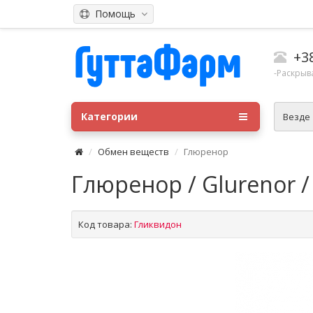
Помощь
+3
-Раскрыв
Категории
Везде
Обмен веществ
Глюренор
Глюренор / Glurenor 
Код товара:
Гликвидон