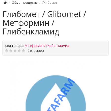
Обмен веществ
Глибомет
Глибомет / Glibomet /
Метформин /
Глибенкламид
Код товара:
Метформин / Глибенкламид
0 отзывов