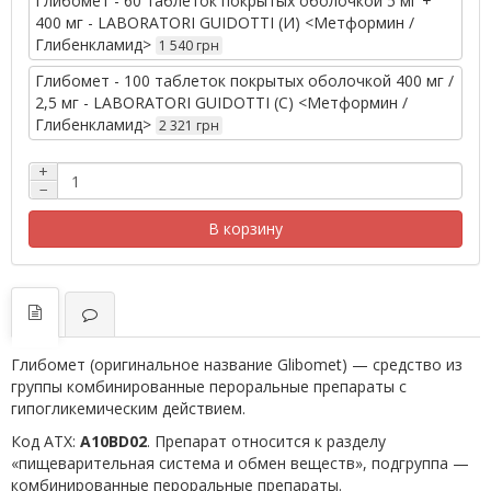
Глибомет - 60 таблеток покрытых оболочкой 5 мг +
400 мг - LABORATORI GUIDOTTI (И) <Метформин /
Глибенкламид>
1 540 грн
Глибомет - 100 таблеток покрытых оболочкой 400 мг /
2,5 мг - LABORATORI GUIDOTTI (С) <Метформин /
Глибенкламид>
2 321 грн
+
−
В корзину
Глибомет (оригинальное название Glibomet) — средство из
группы комбинированные пероральные препараты с
гипогликемическим действием.
Код АТХ:
A10BD02
. Препарат относится к разделу
«пищеварительная система и обмен веществ», подгруппа —
комбинированные пероральные препараты.