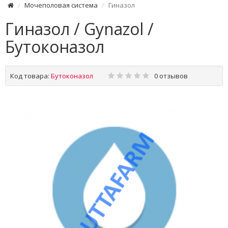
Мочеполовая система
Гиназол
Гиназол / Gynazol /
Бутоконазол
Код товара:
Бутоконазол
0 отзывов