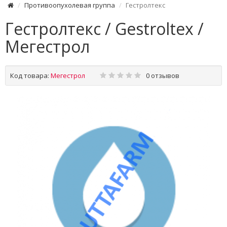
Противоопухолевая группа
Гестролтекс
Гестролтекс / Gestroltex /
Мегестрол
Код товара:
Мегестрол
0 отзывов