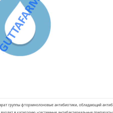
парат группы фторхинолоновые антибиотики, обладающий антиб
о входит в категорию «системные антибактериальные препараты