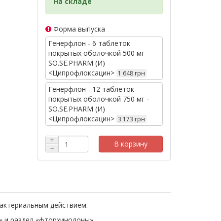
На складе
Форма выпуска
Генерфлон - 6 таблеток
покрытых оболочкой 500 мг -
SO.SE.PHARM (И)
<Ципрофлоксацин>
1 648 грн
Генерфлон - 12 таблеток
покрытых оболочкой 750 мг -
SO.SE.PHARM (И)
<Ципрофлоксацин>
3 173 грн
+
В корзину
−
актериальным действием.
» и раздел «фторхинолоны».