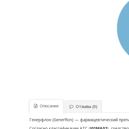
Описание
Отзывы (0)
Генерфлон (Generflon) — фармацевтический пре
Согласно классификации ATC (
J01MA02
), средств