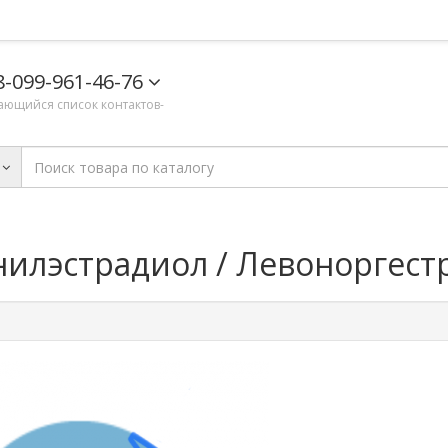
8-099-961-46-76
ающийся список контактов-
инилэстрадиол / Левоноргест