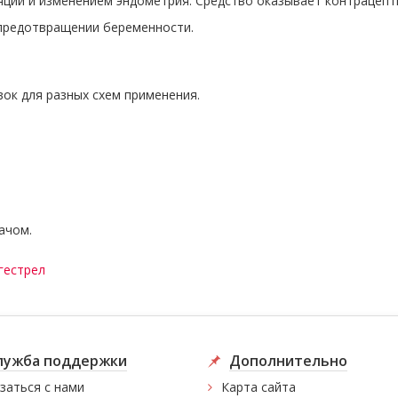
яции и изменением эндометрия. Средство оказывает контрацепт
 предотвращении беременности.
ок для разных схем применения.
ачом.
гестрел
лужба поддержки
Дополнительно
заться с нами
Карта сайта