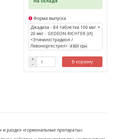
На складе
Форма выпуска
Джадиза - 84 таблетки 100 мкг +
20 мкг - GEDEON RICHTER (И)
<Этинилэстрадиол /
Левоноргестрел>
4 861 грн
+
В корзину
−
» и раздел «гормональные препараты».