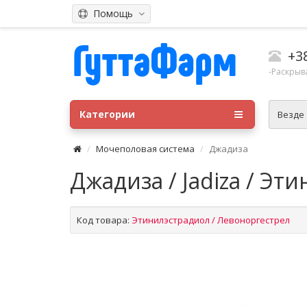
Помощь
+3
-Раскрыв
Категории
Везде
Мочеполовая система
Джадиза
Джадиза / Jadiza / Эт
Код товара:
Этинилэстрадиол / Левоноргестрел