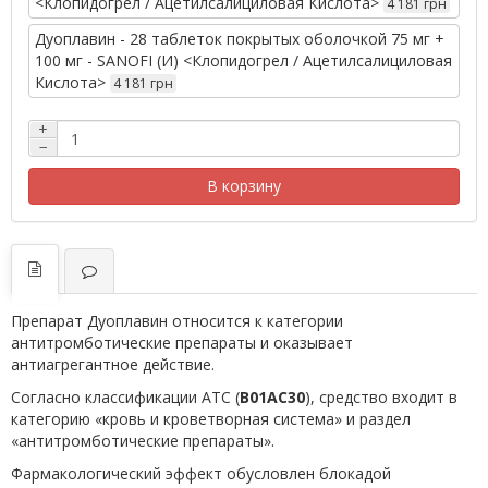
<Клопидогрел / Ацетилсалициловая Кислота>
4 181 грн
Дуоплавин - 28 таблеток покрытых оболочкой 75 мг +
100 мг - SANOFI (И) <Клопидогрел / Ацетилсалициловая
Кислота>
4 181 грн
+
−
В корзину
Препарат Дуоплавин относится к категории
антитромботические препараты и оказывает
антиагрегантное действие.
Согласно классификации ATC (
B01AC30
), средство входит в
категорию «кровь и кроветворная система» и раздел
«антитромботические препараты».
Фармакологический эффект обусловлен блокадой