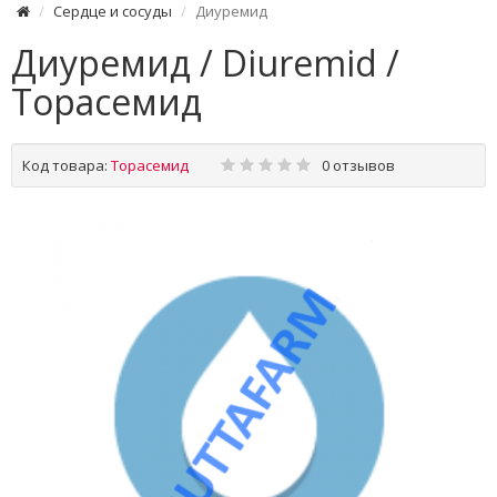
Сердце и сосуды
Диуремид
Диуремид / Diuremid /
Торасемид
Код товара:
Торасемид
0 отзывов