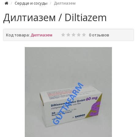
Сердце и сосуды
Дилтиазем
Дилтиазем / Diltiazem
Код товара:
Дилтиазем
0 отзывов