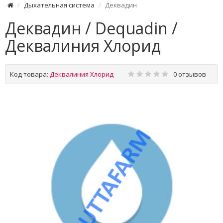
Дыхательная система
Деквадин
Деквадин / Dequadin /
Деквалиния Хлорид
Код товара:
Деквалиния Хлорид
0 отзывов