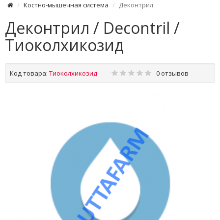
Костно-мышечная система
Деконтрил
Деконтрил / Decontril /
Тиоколхикозид
Код товара:
Тиоколхикозид
0 отзывов