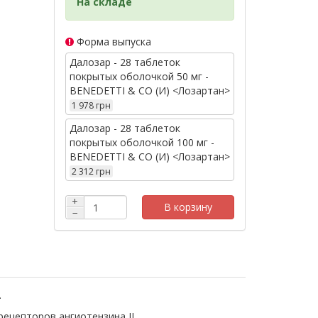
На складе
Форма выпуска
Далозар - 28 таблеток
покрытых оболочкой 50 мг -
BENEDETTI & CO (И) <Лозартан>
1 978 грн
Далозар - 28 таблеток
покрытых оболочкой 100 мг -
BENEDETTI & CO (И) <Лозартан>
2 312 грн
+
В корзину
−
.
ецепторов ангиотензина II.