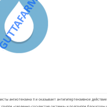
исты ангиотензина II и оказывает антигипертензивное действие
 группе «сердечно-сосудистая система» и подгруппе блокаторы р