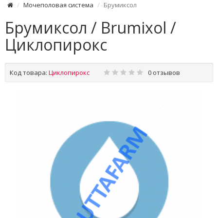
Мочеполовая система
Брумиксол
Брумиксол / Brumixol /
Циклопирокс
Код товара:
Циклопирокс
0 отзывов