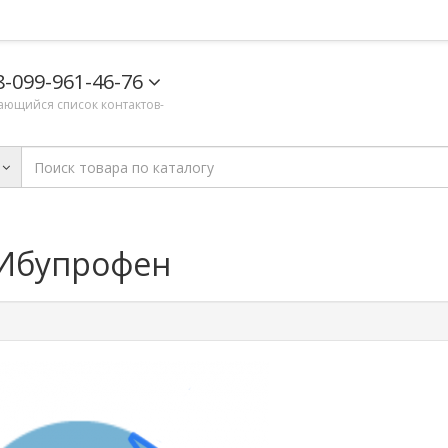
8-099-961-46-76
ающийся список контактов-
/ Ибупрофен