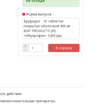
На складе
Форма выпуска
Бруфедол - 10 таблеток
покрытых оболочкой 400 мг -
BGP PRODUCTS (И)
<Ибупрофен>
1 611 грн
+
В корзину
−
ное действие.
отивовоспалительные препараты».