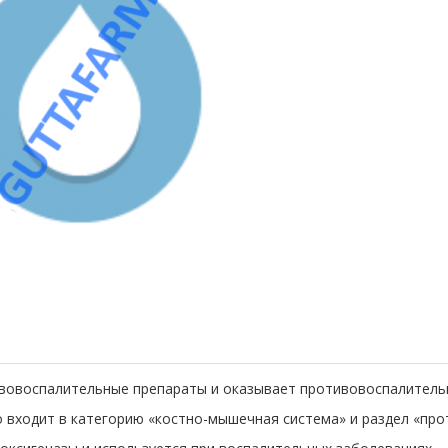
ивовоспалительные препараты и оказывает противовоспалитель
во входит в категорию «костно-мышечная система» и раздел «пр