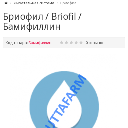
Дыхательная система
Бриофил
Бриофил / Briofil /
Бамифиллин
Код товара:
Бамифиллин
0 отзывов