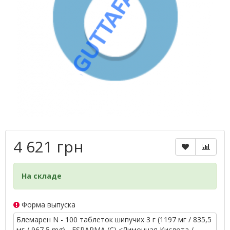
4 621 грн
На складе
Форма выпуска
Блемарен N - 100 таблеток шипучих 3 г (1197 мг / 835,5
мг / 967,5 mg) - ESPARMA (С) <Лимонная Кислота /