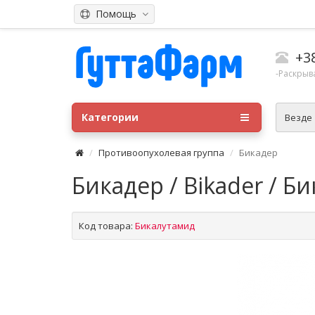
Помощь
+3
-Раскрыв
Категории
Везде
Противоопухолевая группа
Бикадер
Бикадер / Bikader / Б
Код товара:
Бикалутамид