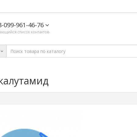
8-099-961-46-76
ающийся список контактов-
икалутамид