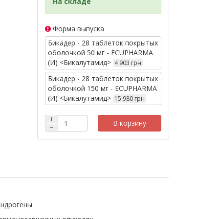
На складе
Форма выпуска
Бикадер - 28 таблеток покрытых
оболочкой 50 мг - ECUPHARMA
(И) <Бикалутамид>
4 903 грн
Бикадер - 28 таблеток покрытых
оболочкой 150 мг - ECUPHARMA
(И) <Бикалутамид>
15 980 грн
+
В корзину
−
андрогены.