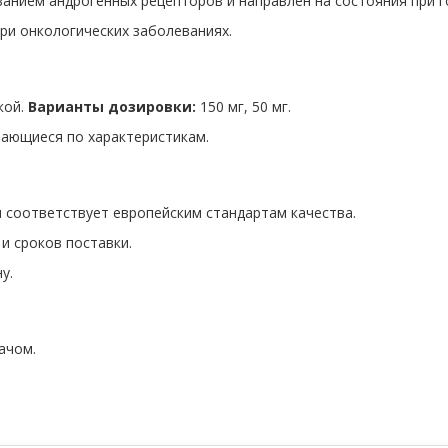
анием андрогенных рецепторов и направлен на состояния при 
ри онкологических заболеваниях.
кой.
Варианты дозировки:
150 мг, 50 мг.
чающиеся по характеристикам.
 соответствует европейским стандартам качества.
и сроков поставки.
у.
ачом.