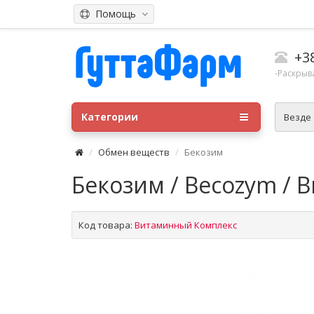
Помощь
+3
-Раскрыв
Категории
Везде
Обмен веществ
Бекозим
Бекозим / Becozym /
Код товара:
Витаминный Комплекс