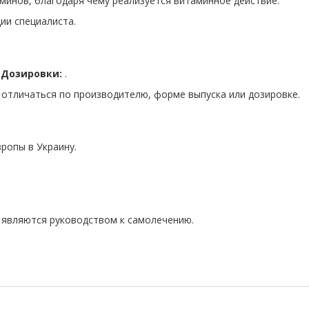
минов, благодаря чему реализуется витаминное действие.
ии специалиста.
.
Дозировки:
.
 отличаться по производителю, форме выпуска или дозировке.
ропы в Украину.
 являются руководством к самолечению.