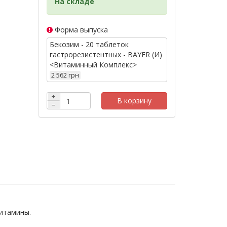
На складе
Форма выпуска
Бекозим - 20 таблеток
гастрорезистентных - BAYER (И)
<Витаминный Комплекс>
2 562 грн
+
В корзину
−
витамины.