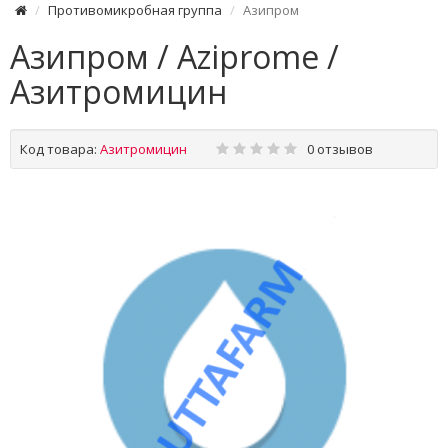
Противомикробная группа
Азипром
Азипром / Aziprome /
Азитромицин
Код товара:
Азитромицин
0 отзывов