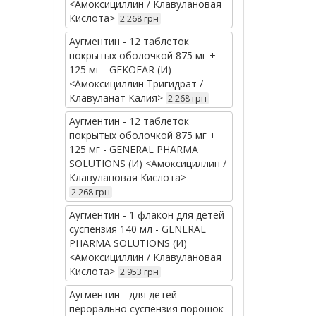
<Амоксициллин / Клавулановая
Кислота>
2 268 грн
Аугментин - 12 таблеток
покрытых оболочкой 875 мг +
125 мг - GEKOFAR (И)
<Амоксициллин Тригидрат /
Клавуланат Калия>
2 268 грн
Аугментин - 12 таблеток
покрытых оболочкой 875 мг +
125 мг - GENERAL PHARMA
SOLUTIONS (И) <Амоксициллин /
Клавулановая Кислота>
2 268 грн
Аугментин - 1 флакон для детей
суспензия 140 мл - GENERAL
PHARMA SOLUTIONS (И)
<Амоксициллин / Клавулановая
Кислота>
2 953 грн
Аугментин - для детей
перорально суспензия порошок