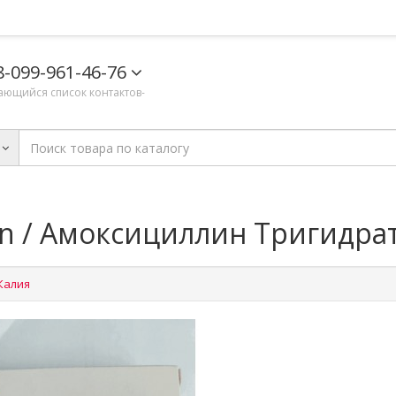
8-099-961-46-76
ающийся список контактов-
n / Амоксициллин Тригидрат
Калия