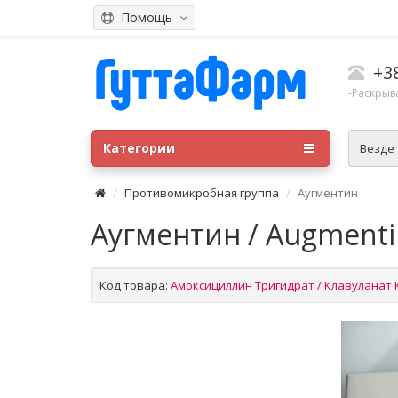
Помощь
+3
-Раскрыв
Категории
Везде
Противомикробная группа
Аугментин
Аугментин / Augmenti
Код товара:
Амоксициллин Тригидрат / Клавуланат 