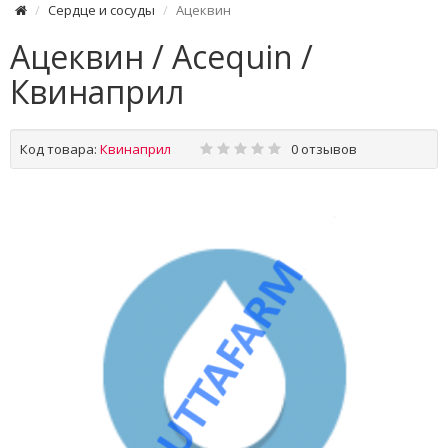
Сердце и сосуды
Ацеквин
Ацеквин / Acequin /
Квинаприл
Код товара:
Квинаприл
0 отзывов