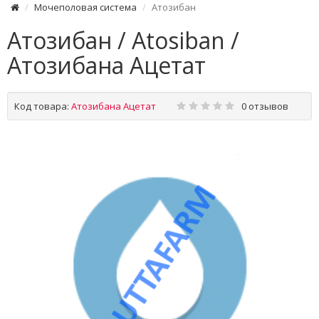
Мочеполовая система
Атозибан
Атозибан / Atosiban /
Атозибана Ацетат
Код товара:
Атозибана Ацетат
0 отзывов