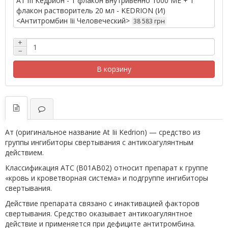
Ат III Кедрион - 1 флакон внутривенно 1000 МЕ + 1
флакон растворитель 20 мл - KEDRION (И)
<Антитромбин Iii Человеческий>
38 583 грн
+
−
В корзину
Ат (оригинальное название At Iii Kedrion) — средство из
группы ингибиторы свертывания с антикоагулянтным
действием.
Классификация ATC (B01AB02) относит препарат к группе
«кровь и кроветворная система» и подгруппе ингибиторы
свертывания.
Действие препарата связано с инактивацией факторов
свертывания. Средство оказывает антикоагулянтное
действие и применяется при дефиците антитромбина.