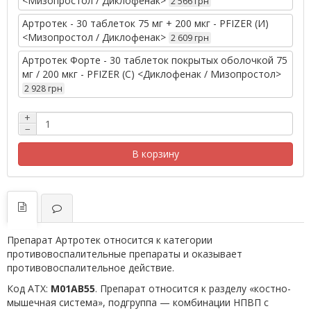
<Мизопростол / Диклофенак>
2 566 грн
Артротек - 30 таблеток 75 мг + 200 мкг - PFIZER (И)
<Мизопростол / Диклофенак>
2 609 грн
Артротек Форте - 30 таблеток покрытых оболочкой 75
мг / 200 мкг - PFIZER (С) <Диклофенак / Мизопростол>
2 928 грн
+
−
В корзину
Препарат Артротек относится к категории
противовоспалительные препараты и оказывает
противовоспалительное действие.
Код АТХ:
M01AB55
. Препарат относится к разделу «костно-
мышечная система», подгруппа — комбинации НПВП с