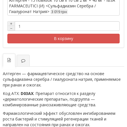
Алтерген - 15 повязок 10 см х 10 см 2 мг + 40 мг - IBSA
FARMACEUTICI (И) <Сульфадиазин Серебра /
Гиалуронат Натрия>
3 019 грн
+
−
В корзину
Алтерген — фармацевтическое средство на основе
сульфадиазина серебра / гиалуроната натрия, применяемое
при ранах и ожогах.
Код АТХ:
D03AX
. Препарат относится к разделу
«дерматологические препараты», подгруппа —
комбинированные ранозаживляющие средства.
Фармакологический эффект обусловлен ингибированием
роста бактерий и стимуляцией регенерации тканей и
направлен на состояния при ранах и ожогах.