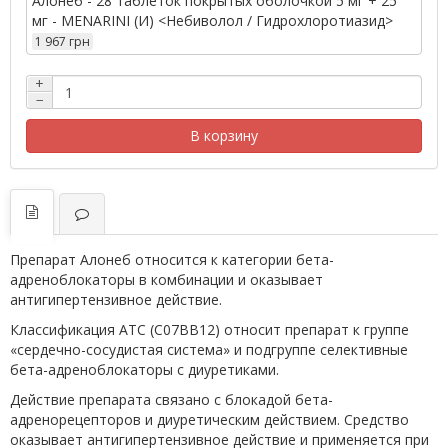
Алонеб - 28 таблеток покрытых оболочкой 5 мг + 25
мг - MENARINI (И) <Небиволол / Гидрохлоротиазид>
1 967 грн
+
−
В корзину
Препарат Алонеб относится к категории бета-
адреноблокаторы в комбинации и оказывает
антигипертензивное действие.
Классификация ATC (C07BB12) относит препарат к группе
«сердечно-сосудистая система» и подгруппе селективные
бета-адреноблокаторы с диуретиками.
Действие препарата связано с блокадой бета-
адренорецепторов и диуретическим действием. Средство
оказывает антигипертензивное действие и применяется при