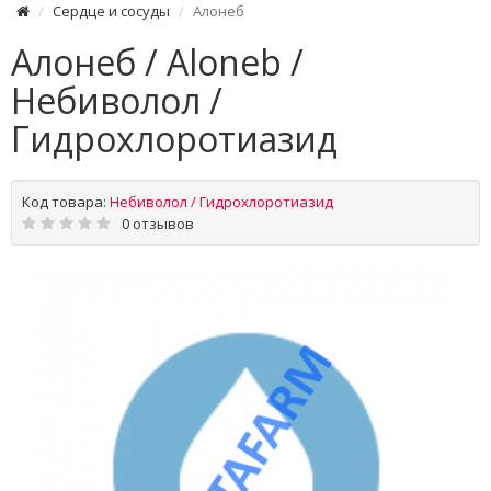
Сердце и сосуды
Алонеб
Алонеб / Aloneb /
Небиволол /
Гидрохлоротиазид
Код товара:
Небиволол / Гидрохлоротиазид
0 отзывов