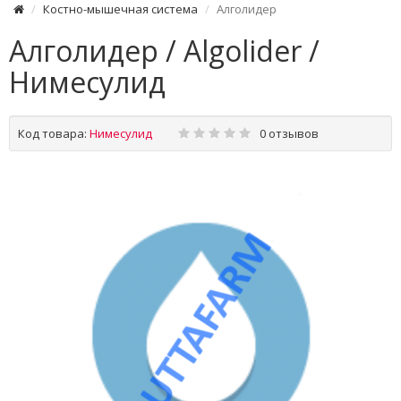
Костно-мышечная система
Алголидер
Алголидер / Algolider /
Нимесулид
Код товара:
Нимесулид
0 отзывов