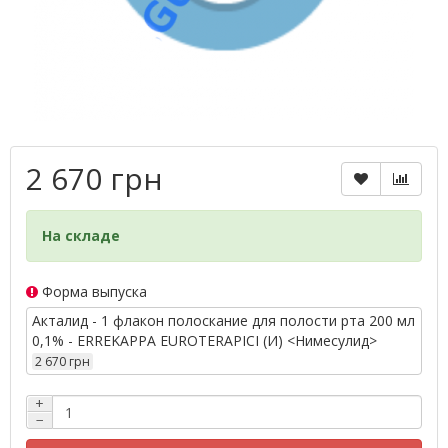
2 670 грн
На складе
Форма выпуска
Акталид - 1 флакон полоскание для полости рта 200 мл
0,1% - ERREKAPPA EUROTERAPICI (И) <Нимесулид>
2 670 грн
+
−