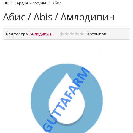
Сердце и сосуды
Абис
Абис / Abis / Амлодипин
Код товара:
Амлодипин
0 отзывов