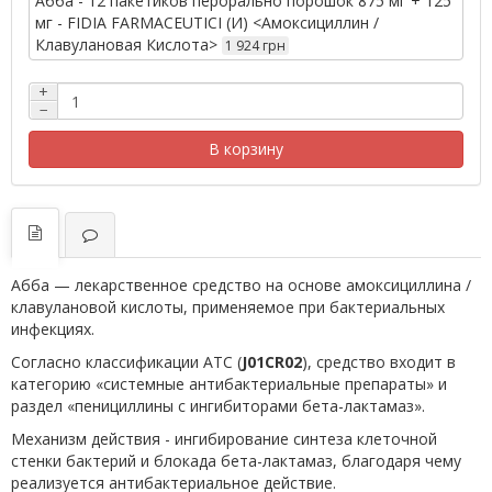
Абба - 12 пакетиков перорально порошок 875 мг + 125
мг - FIDIA FARMACEUTICI (И) <Амоксициллин /
Клавулановая Кислота>
1 924 грн
+
−
В корзину
Абба — лекарственное средство на основе амоксициллина /
клавулановой кислоты, применяемое при бактериальных
инфекциях.
Согласно классификации ATC (
J01CR02
), средство входит в
категорию «системные антибактериальные препараты» и
раздел «пенициллины с ингибиторами бета-лактамаз».
Механизм действия - ингибирование синтеза клеточной
стенки бактерий и блокада бета-лактамаз, благодаря чему
реализуется антибактериальное действие.